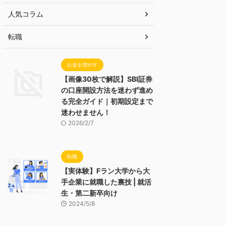
人気コラム
転職
お金を増やす
【画像30枚で解説】SBI証券
の口座開設方法を迷わず進め
る完全ガイド｜初期設定まで
迷わせません！
2026/2/7
転職
【実体験】Fラン大学から大
手企業に就職した裏技 | 就活
生・第二新卒向け
2024/5/8