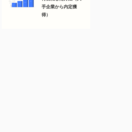
手企業から内定獲
得）