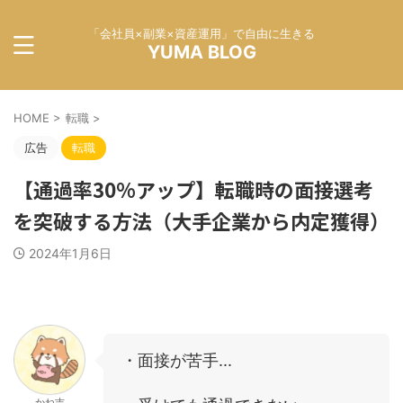
「会社員×副業×資産運用」で自由に生きる
YUMA BLOG
HOME
>
転職
>
広告
転職
【通過率30%アップ】転職時の面接選考
を突破する方法（大手企業から内定獲得）
2024年1月6日
・面接が苦手...
かね吉